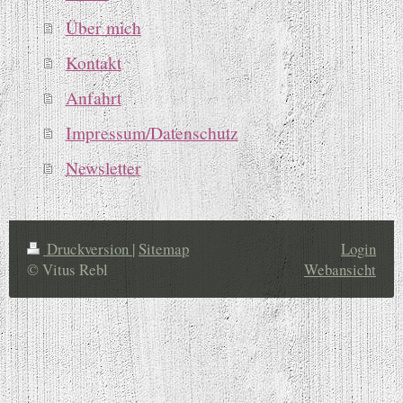
Über mich
Kontakt
Anfahrt
Impressum/Datenschutz
Newsletter
Druckversion
|
Sitemap
Login
© Vitus Rebl
Webansicht